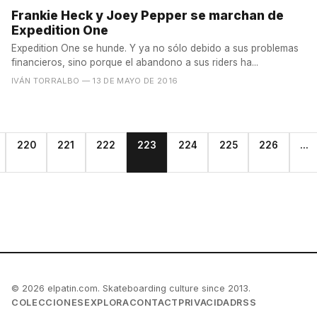
Frankie Heck y Joey Pepper se marchan de
Expedition One
Expedition One se hunde. Y ya no sólo debido a sus problemas
financieros, sino porque el abandono a sus riders ha...
IVÁN TORRALBO
— 13 DE MAYO DE 2016
220
221
222
223
224
225
226
...
© 2026 elpatin.com. Skateboarding culture since 2013.
COLECCIONES
EXPLORA
CONTACT
PRIVACIDAD
RSS