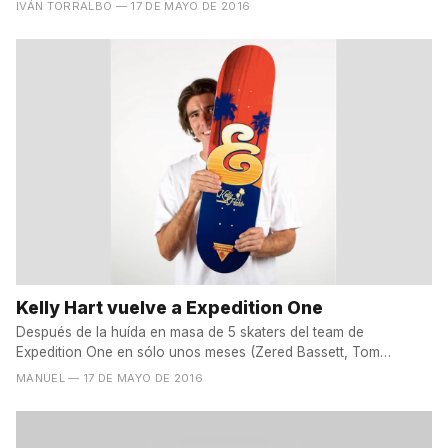
IVÁN TORRALBO
— 17 DE MAYO DE 2016
Kelly Hart vuelve a Expedition One
Después de la huída en masa de 5 skaters del team de
Expedition One en sólo unos meses (Zered Bassett, Tom
Remillard,...
MANUEL
— 17 DE MAYO DE 2016