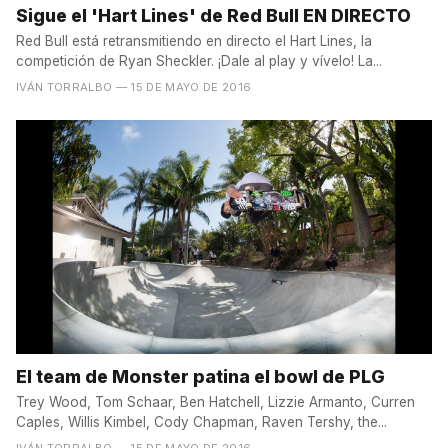
Sigue el 'Hart Lines' de Red Bull EN DIRECTO
Red Bull está retransmitiendo en directo el Hart Lines, la
competición de Ryan Sheckler. ¡Dale al play y vívelo! La...
IVÁN TORRALBO
— 15 DE MAYO DE 2016
El team de Monster patina el bowl de PLG
Trey Wood, Tom Schaar, Ben Hatchell, Lizzie Armanto, Curren
Caples, Willis Kimbel, Cody Chapman, Raven Tershy, the...
IVÁN TORRALBO
— 15 DE MAYO DE 2016