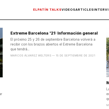
ELPATÍN TALKS
VIDEOS
ARTICLES
INTERV
Extreme Barcelona '21: Información general
El próximo 25 y 26 de septiembre Barcelona volverá a
recibir con los brazos abiertos el Extreme Barcelona
que tendrá...
MARCOS ÁLVAREZ WELTERS
— 15 DE SEPTIEMBRE DE 2021
M
L
ar
e
q
M