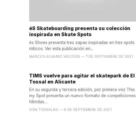
éS Skateboarding presenta su colección
inspirada en Skate Spots
és Shoes presenta tres zapas inspiradas en tres spots
míticos. Ver esta publicación en...
MARCOS ÁLVAREZ WELTERS
— 7 DE SEPTIEMBRE DE 2021
TIMS vuelve para agitar el skatepark de El
Tossal en Alicante
En su segunda y tercera edición, por primera vez This 
my Spot presenta un nuevo formato de competiciones
híbridas...
IVÁN TORRALBO
— 6 DE SEPTIEMBRE DE 2021