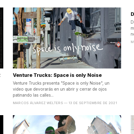
D
D
m
n
M
2
Venture Trucks: Space is only Noise
Venture Trucks presenta "Space is only Noise", un
video que devorarás en un abrir y cerrar de ojos
patinando las calles...
MARCOS ÁLVAREZ WELTERS
— 13 DE SEPTIEMBRE DE 2021