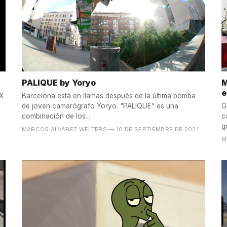
PALIQUE by Yoryo
M
e
VX
Barcelona está en llamas después de la última bomba
de joven camarógrafo Yoryo. "PALIQUE" es una
G
combinación de los...
c
g
MARCOS ÁLVAREZ WELTERS
— 10 DE SEPTIEMBRE DE 2021
M