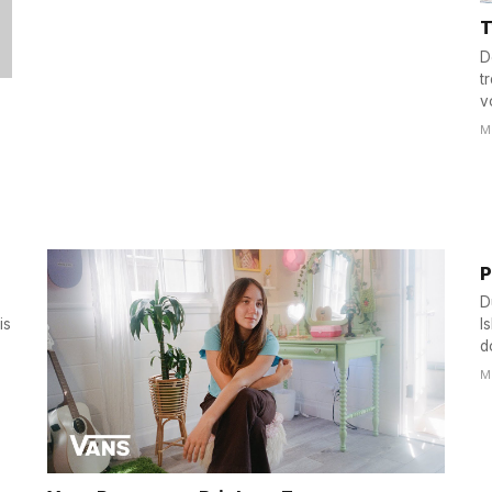
T
D
t
v
M
P
D
is
I
d
M