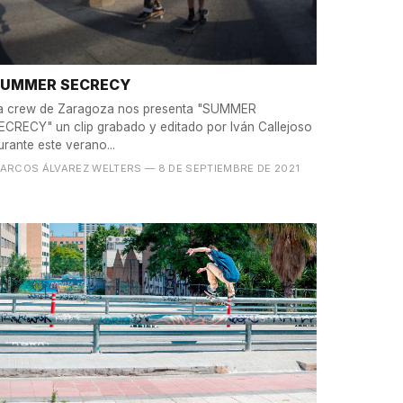
SUMMER SECRECY
a crew de Zaragoza nos presenta "SUMMER
ECRECY" un clip grabado y editado por Iván Callejoso
urante este verano...
ARCOS ÁLVAREZ WELTERS
— 8 DE SEPTIEMBRE DE 2021