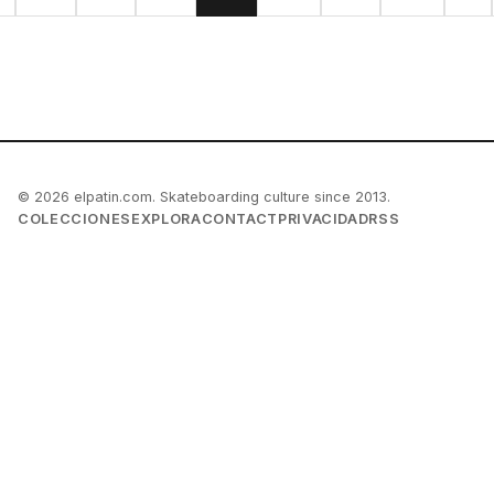
© 2026 elpatin.com. Skateboarding culture since 2013.
COLECCIONES
EXPLORA
CONTACT
PRIVACIDAD
RSS