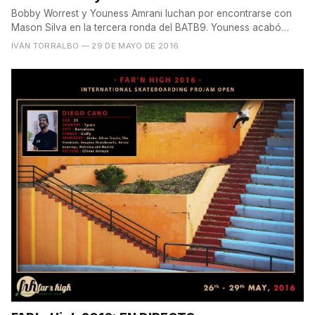
Bobby Worrest y Youness Amrani luchan por encontrarse con
Mason Silva en la tercera ronda del BATB9. Youness acabó
con...
IVÁN TORRALBO
— 29 DE MAYO DE 2016