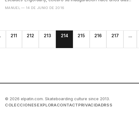
MANUEL
— 14 DE JUNIO DE 2016
.
211
212
213
214
215
216
217
...
© 2026 elpatin.com. Skateboarding culture since 2013.
COLECCIONES
EXPLORA
CONTACT
PRIVACIDAD
RSS