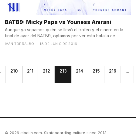
BATB9: Micky Papa vs Youness Amrani
Aunque ya sepamos quién se llevó el trofeo y el dinero en la
final de ayer del BATB9, optamos por ver esta batalla de...
IVÁN TORRALBO
— 18 DE JUNIO DE 2016
.
210
211
212
213
214
215
216
...
© 2026 elpatin.com. Skateboarding culture since 2013.