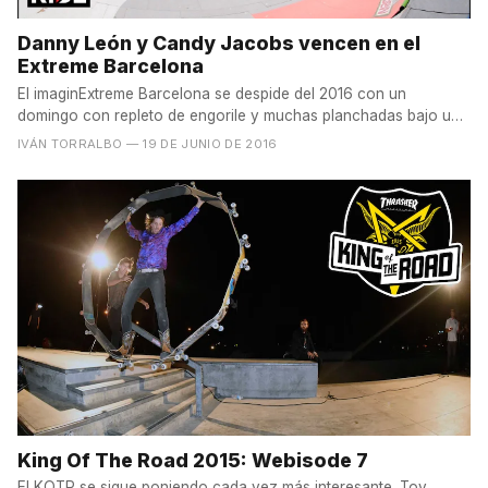
Danny León y Candy Jacobs vencen en el
Extreme Barcelona
El imaginExtreme Barcelona se despide del 2016 con un
domingo con repleto de engorile y muchas planchadas bajo un
sol...
IVÁN TORRALBO
— 19 DE JUNIO DE 2016
King Of The Road 2015: Webisode 7
El KOTR se sigue poniendo cada vez más interesante. Toy