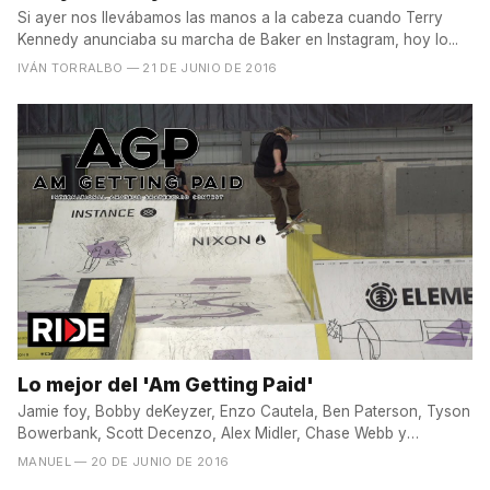
Si ayer nos llevábamos las manos a la cabeza cuando Terry
Kennedy anunciaba su marcha de Baker en Instagram, hoy lo...
IVÁN TORRALBO
— 21 DE JUNIO DE 2016
Lo mejor del 'Am Getting Paid'
Jamie foy, Bobby deKeyzer, Enzo Cautela, Ben Paterson, Tyson
Bowerbank, Scott Decenzo, Alex Midler, Chase Webb y
muchos...
MANUEL
— 20 DE JUNIO DE 2016