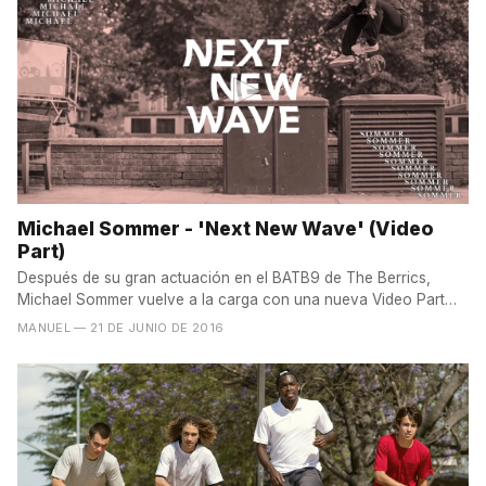
Michael Sommer - 'Next New Wave' (Video
Part)
Después de su gran actuación en el BATB9 de The Berrics,
Michael Sommer vuelve a la carga con una nueva Video Part
de...
MANUEL
— 21 DE JUNIO DE 2016