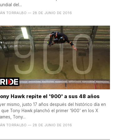
undial del...
VÁN TORRALBO
— 28 DE JUNIO DE 2016
ony Hawk repite el '900' a sus 48 años
yer mismo, justo 17 años después del histórico día en
l que Tony Hawk planchó el primer '900' en los X
ames, Tony...
VÁN TORRALBO
— 28 DE JUNIO DE 2016