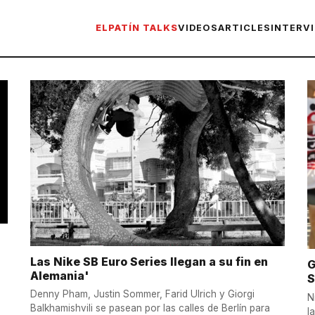
ELPATÍN TALKS
VIDEOS
ARTICLES
INTERV
Las Nike SB Euro Series llegan a su fin en
G
Alemania'
S
s
Denny Pham, Justin Sommer, Farid Ulrich y Giorgi
N
Balkhamishvili se pasean por las calles de Berlín para
l