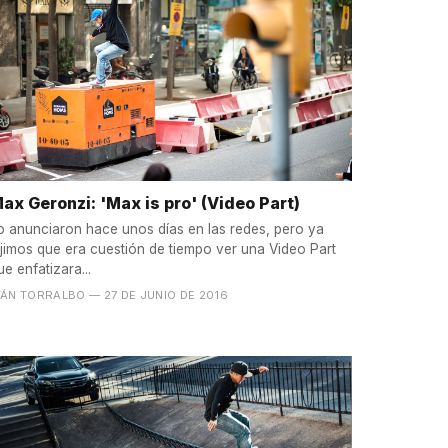
ax Geronzi: 'Max is pro' (Video Part)
o anunciaron hace unos días en las redes, pero ya
ijimos que era cuestión de tiempo ver una Video Part
ue enfatizara...
VÁN TORRALBO
— 27 DE JUNIO DE 2016