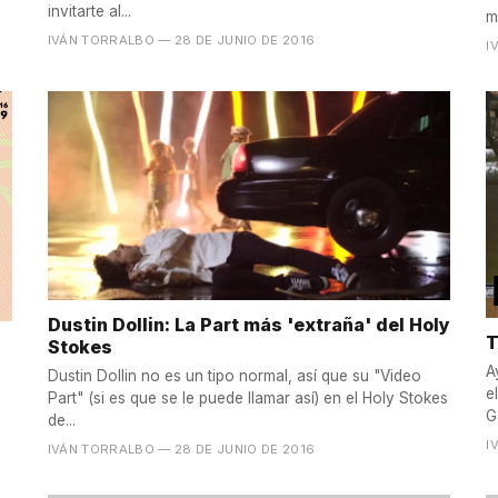
invitarte al...
m
IVÁN TORRALBO
— 28 DE JUNIO DE 2016
I
Dustin Dollin: La Part más 'extraña' del Holy
T
Stokes
A
Dustin Dollin no es un tipo normal, así que su "Video
e
Part" (si es que se le puede llamar así) en el Holy Stokes
G
de...
I
IVÁN TORRALBO
— 28 DE JUNIO DE 2016