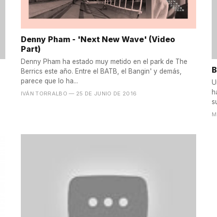
Denny Pham - 'Next New Wave' (Video
Part)
Denny Pham ha estado muy metido en el park de The
B
Berrics este año. Entre el BATB, el Bangin' y demás,
parece que lo ha...
U
h
IVÁN TORRALBO
— 25 DE JUNIO DE 2016
s
M