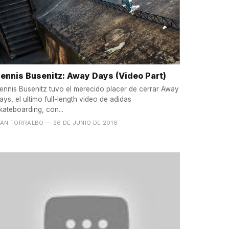
ennis Busenitz: Away Days (Video Part)
ennis Busenitz tuvo el merecido placer de cerrar Away
ays, el ultimo full-length video de adidas
kateboarding, con...
VÁN TORRALBO
— 26 DE JUNIO DE 2016