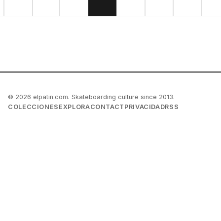
© 2026 elpatin.com. Skateboarding culture since 2013.
COLECCIONES
EXPLORA
CONTACT
PRIVACIDAD
RSS