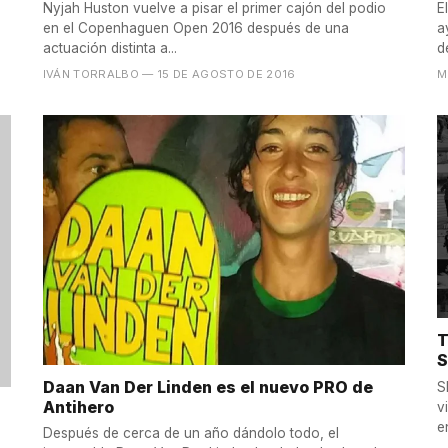
Nyjah Huston vuelve a pisar el primer cajón del podio
E
en el Copenhaguen Open 2016 después de una
a
actuación distinta a...
de
IVÁN TORRALBO
— 15 DE AGOSTO DE 2016
M
T
S
Daan Van Der Linden es el nuevo PRO de
S
Antihero
v
e
Después de cerca de un año dándolo todo, el