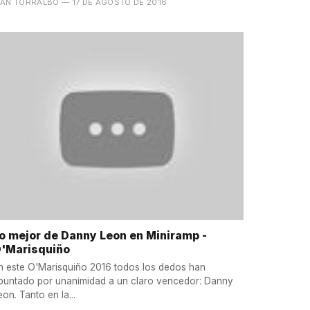
VÁN TORRALBO
— 17 DE AGOSTO DE 2016
o mejor de Danny Leon en Miniramp -
'Marisquiño
n este O'Marisquiño 2016 todos los dedos han
puntado por unanimidad a un claro vencedor: Danny
eon. Tanto en la...