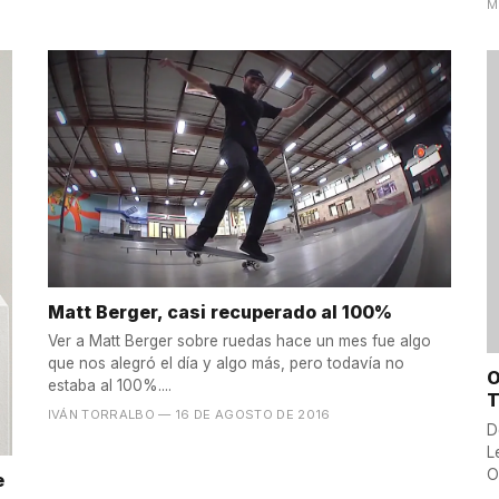
M
Matt Berger, casi recuperado al 100%
Ver a Matt Berger sobre ruedas hace un mes fue algo
que nos alegró el día y algo más, pero todavía no
O
estaba al 100%....
T
IVÁN TORRALBO
— 16 DE AGOSTO DE 2016
D
L
O
e