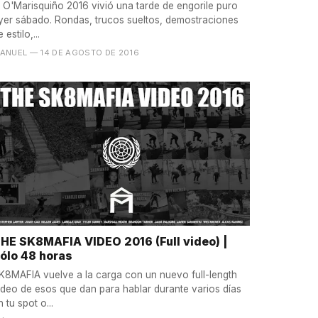
l O'Marisquiño 2016 vivió una tarde de engorile puro
yer sábado. Rondas, trucos sueltos, demostraciones
 estilo,...
ANUEL
— 14 DE AGOSTO DE 2016
HE SK8MAFIA VIDEO 2016 (Full video) |
ólo 48 horas
K8MAFIA vuelve a la carga con un nuevo full-length
ideo de esos que dan para hablar durante varios días
n tu spot o...