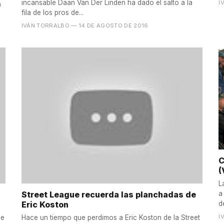
incansable Daan Van Der Linden ha dado el salto a la
I
n
fila de los pros de...
IVÁN TORRALBO
— 14 DE AGOSTO DE 2016
C
(
L
Street League recuerda las planchadas de
a
Eric Koston
d
I
ue
Hace un tiempo que perdimos a Eric Koston de la Street