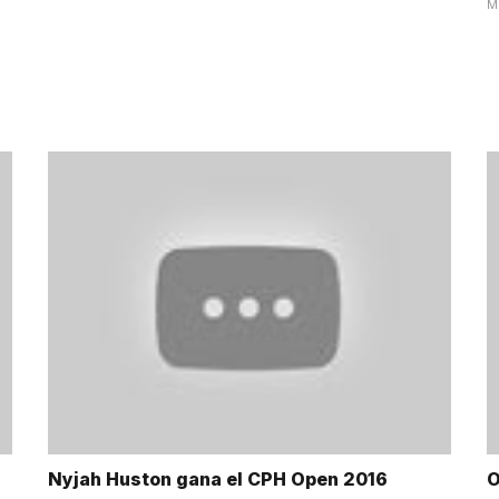
M
e
Nyjah Huston gana el CPH Open 2016
O