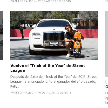
I
IVÁN TORRALBO
— 17 DE AGOSTO DE 2016
Vuelve el 'Trick of the Year' de Street
League
Después del éxito del 'Trick of the Year' del 2015, Street
L
League ha anunciado junto al ganador del año pasado,
O
Kelly...
IVÁN TORRALBO
— 16 DE AGOSTO DE 2016
E
a
L