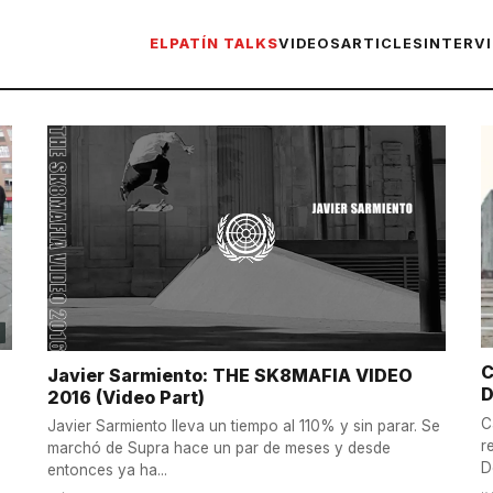
ELPATÍN TALKS
VIDEOS
ARTICLES
INTERV
C
Javier Sarmiento: THE SK8MAFIA VIDEO
D
2016 (Video Part)
C
Javier Sarmiento lleva un tiempo al 110% y sin parar. Se
r
marchó de Supra hace un par de meses y desde
D
entonces ya ha...