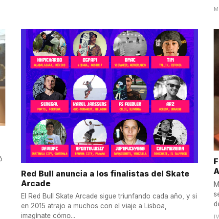
M
ó
F
A
Red Bull anuncia a los finalistas del Skate
Arcade
M
s
El Red Bull Skate Arcade sigue triunfando cada año, y si
d
en 2015 atrajo a muchos con el viaje a Lisboa,
imagínate cómo...
I