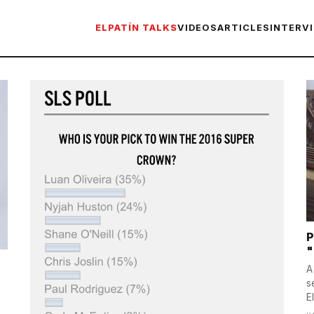
ELPATÍN TALKS
VIDEOS
ARTICLES
INTERV
P
"
A
s
E