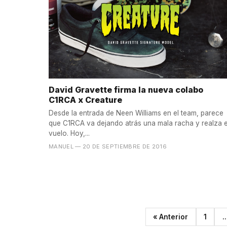
David Gravette firma la nueva colabo
C1RCA x Creature
Desde la entrada de Neen Williams en el team, parece
que C1RCA va dejando atrás una mala racha y realza e
vuelo. Hoy,...
MANUEL
— 20 DE SEPTIEMBRE DE 2016
« Anterior
1
..