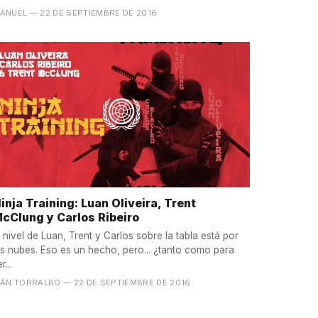
ANUEL
— 22 DE SEPTIEMBRE DE 2016
inja Training: Luan Oliveira, Trent
cClung y Carlos Ribeiro
l nivel de Luan, Trent y Carlos sobre la tabla está por
as nubes. Eso es un hecho, pero... ¿tanto como para
r...
VÁN TORRALBO
— 22 DE SEPTIEMBRE DE 2016