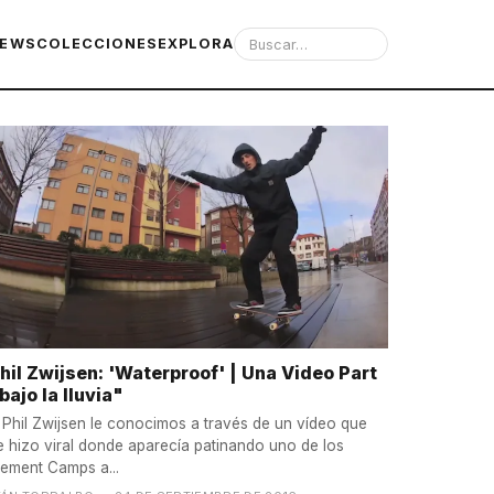
IEWS
COLECCIONES
EXPLORA
hil Zwijsen: 'Waterproof' | Una Video Part
bajo la lluvia"
 Phil Zwijsen le conocimos a través de un vídeo que
e hizo viral donde aparecía patinando uno de los
lement Camps a...