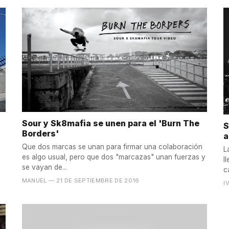
Sour y Sk8mafia se unen para el 'Burn The
S
Borders'
a
Que dos marcas se unan para firmar una colaboración
L
es algo usual, pero que dos "marcazas" unan fuerzas y
l
se vayan de...
c
MANUEL
— 21 DE SEPTIEMBRE DE 2016
I