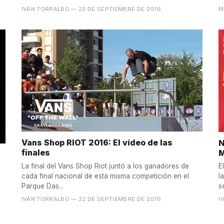
IVÁN TORRALBO
— 22 DE SEPTIEMBRE DE 2016
M
Vans Shop RIOT 2016: El vídeo de las
N
finales
M
La final del Vans Shop Riot juntó a los ganadores de
E
cada final nacional de esta misma competición en el
l
Parque Das...
se
IVÁN TORRALBO
— 22 DE SEPTIEMBRE DE 2016
I