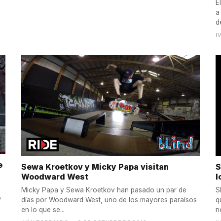
E
a
de
I
e
Sewa Kroetkov y Micky Papa visitan
S
Woodward West
l
Micky Papa y Sewa Kroetkov han pasado un par de
S
o
días por Woodward West, uno de los mayores paraísos
q
en lo que se...
n