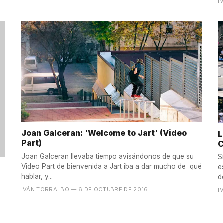
I
Joan Galceran: 'Welcome to Jart' (Video
L
Part)
C
Joan Galceran llevaba tiempo avisándonos de que su
S
Video Part de bienvenida a Jart iba a dar mucho de qué
e
hablar, y...
d
IVÁN TORRALBO
— 6 DE OCTUBRE DE 2016
I