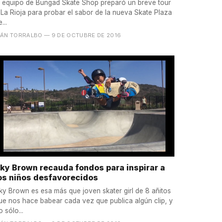
l equipo de Bungad Skate Shop preparó un breve tour
 La Rioja para probar el sabor de la nueva Skate Plaza
...
VÁN TORRALBO
— 9 DE OCTUBRE DE 2016
ky Brown recauda fondos para inspirar a
os niños desfavorecidos
ky Brown es esa más que joven skater girl de 8 añitos
ue nos hace babear cada vez que publica algún clip, y
o sólo...