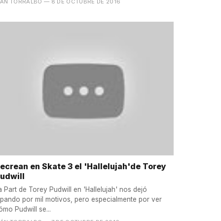
VÁN TORRALBO
— 8 DE OCTUBRE DE 2016
ecrean en Skate 3 el 'Hallelujah'de Torey
udwill
a Part de Torey Pudwill en 'Hallelujah' nos dejó
lipando por mil motivos, pero especialmente por ver
ómo Pudwill se...