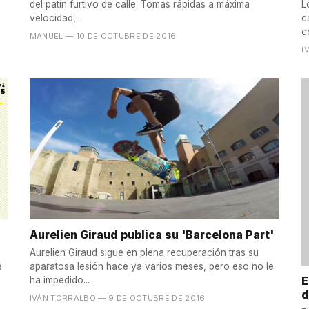
del patín furtivo de calle. Tomas rápidas a máxima
L
velocidad,...
c
c
MANUEL
— 10 DE OCTUBRE DE 2016
I
Aurelien Giraud publica su 'Barcelona Part'
Aurelien Giraud sigue en plena recuperación tras su
aparatosa lesión hace ya varios meses, pero eso no le
e
E
ha impedido...
d
IVÁN TORRALBO
— 9 DE OCTUBRE DE 2016