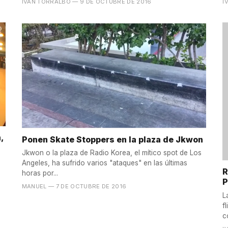
IVÁN TORRALBO
— 9 DE OCTUBRE DE 2016
I
,
Ponen Skate Stoppers en la plaza de Jkwon
Jkwon o la plaza de Radio Korea, el mítico spot de Los
Angeles, ha sufrido varios "ataques" en las últimas
R
horas por...
P
MANUEL
— 7 DE OCTUBRE DE 2016
L
f
c