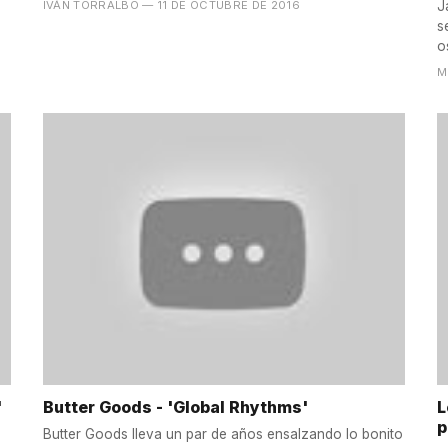
IVÁN TORRALBO
— 11 DE OCTUBRE DE 2016
J
s
os
M
'
Butter Goods - 'Global Rhythms'
L
p
Butter Goods lleva un par de años ensalzando lo bonito