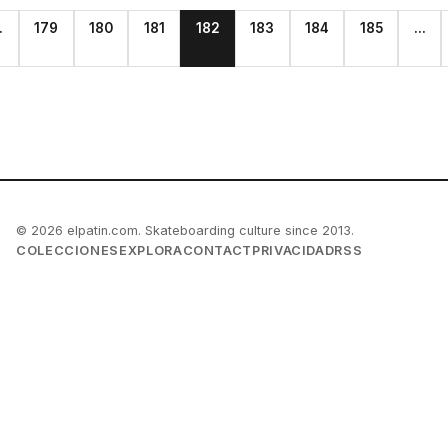
.
179
180
181
182
183
184
185
...
© 2026 elpatin.com. Skateboarding culture since 2013.
COLECCIONES
EXPLORA
CONTACT
PRIVACIDAD
RSS