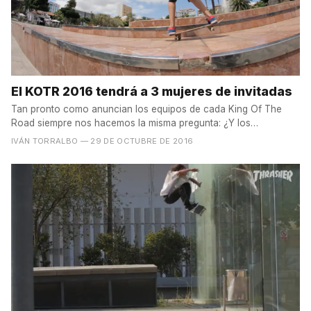
El KOTR 2016 tendrá a 3 mujeres de invitadas
Tan pronto como anuncian los equipos de cada King Of The
Road siempre nos hacemos la misma pregunta: ¿Y los
invitados?...
IVÁN TORRALBO
— 29 DE OCTUBRE DE 2016