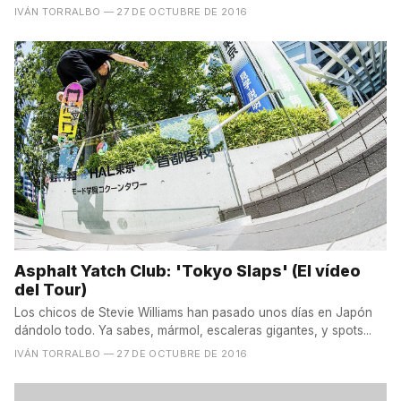
momento. Felipe...
IVÁN TORRALBO
— 27 DE OCTUBRE DE 2016
Asphalt Yatch Club: 'Tokyo Slaps' (El vídeo
del Tour)
Los chicos de Stevie Williams han pasado unos días en Japón
dándolo todo. Ya sabes, mármol, escaleras gigantes, y spots...
IVÁN TORRALBO
— 27 DE OCTUBRE DE 2016