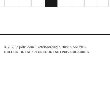
© 2026 elpatin.com. Skateboarding culture since 2013.
COLECCIONES
EXPLORA
CONTACT
PRIVACIDAD
RSS