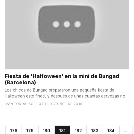
Fiesta de 'Halfoween' en la mini de Bungad
(Barcelona)
Los chicos de Bungad prepararon una pequeña fiesta de
Halloween este finde, y después de unas cuantas cervezas no
faltó...
IVÁN TORRALBO
— 31 DE OCTUBRE DE 2016
.
178
179
180
181
182
183
184
...