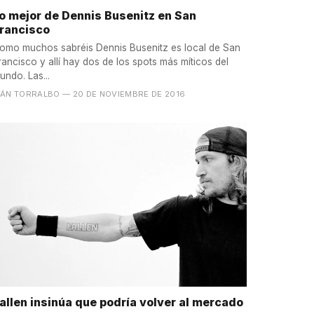
o mejor de Dennis Busenitz en San
rancisco
omo muchos sabréis Dennis Busenitz es local de San
rancisco y allí hay dos de los spots más míticos del
undo. Las...
VÁN TORRALBO
— 20 DE NOVIEMBRE DE 2016
allen insinúa que podría volver al mercado