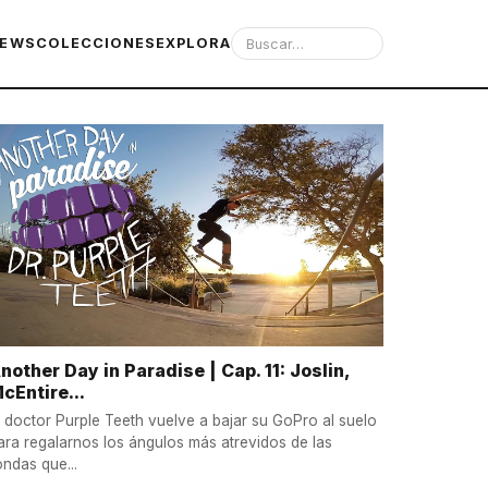
IEWS
COLECCIONES
EXPLORA
nother Day in Paradise | Cap. 11: Joslin,
cEntire...
l doctor Purple Teeth vuelve a bajar su GoPro al suelo
ara regalarnos los ángulos más atrevidos de las
ondas que...