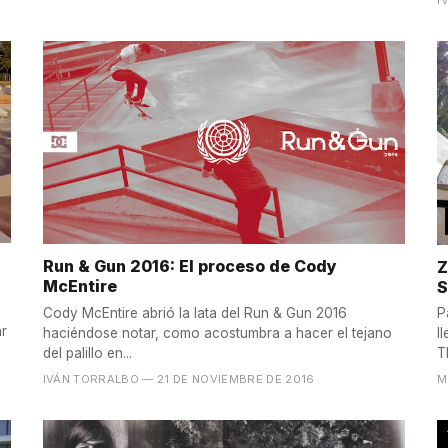
Run & Gun 2016: El proceso de Cody
Z
McEntire
S
Cody McEntire abrió la lata del Run & Gun 2016
P
ar
haciéndose notar, como acostumbra a hacer el tejano
l
del palillo en...
T
IVÁN TORRALBO
— 21 DE NOVIEMBRE DE 2016
M