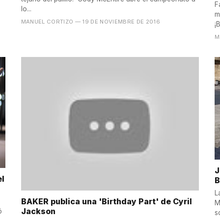
F
lo...
m
MANUEL CORTIZO
— 19 DE NOVIEMBRE DE 2016
¡
M
J
el
B
L
BAKER publica una 'Birthday Part' de Cyril
M
Jackson
ó
s