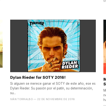
M
Dylan Rieder for SOTY 2016!
M
Si alguien se merece ganar el SOTY de este año, ese es
S
Dylan Rieder. Su pasión por el patín, su determinación,
M
su...
n
IVÁN TORRALBO
— 22 DE NOVIEMBRE DE 2016
h
I