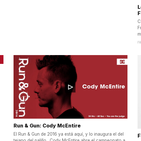
L
F
C
F
m
I
Run & Gun: Cody McEntire
El Run & Gun de 2016 ya está aquí, y lo inaugura el del
F
tejano del palillo. Cody McEntire abre el campeonato a