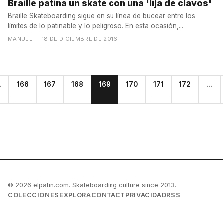
Braille patina un skate con una 'lija de clavos'
Braille Skateboarding sigue en su línea de bucear entre los
límites de lo patinable y lo peligroso. En esta ocasión,...
MANUEL
— 18 DE DICIEMBRE DE 2016
.
166
167
168
169
170
171
172
...
© 2026 elpatin.com. Skateboarding culture since 2013.
COLECCIONES
EXPLORA
CONTACT
PRIVACIDAD
RSS