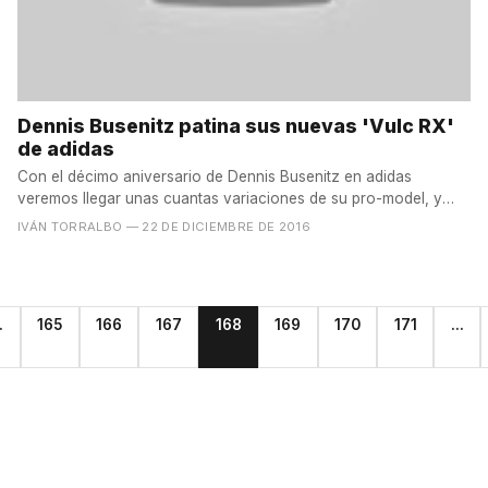
Dennis Busenitz patina sus nuevas 'Vulc RX'
de adidas
Con el décimo aniversario de Dennis Busenitz en adidas
veremos llegar unas cuantas variaciones de su pro-model, y
ojalá...
IVÁN TORRALBO
— 22 DE DICIEMBRE DE 2016
.
165
166
167
168
169
170
171
...