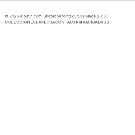
© 2026 elpatin.com. Skateboarding culture since 2013.
COLECCIONES
EXPLORA
CONTACT
PRIVACIDAD
RSS