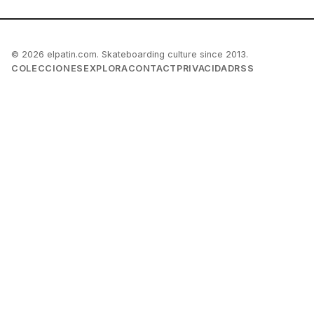
© 2026 elpatin.com. Skateboarding culture since 2013.
COLECCIONES
EXPLORA
CONTACT
PRIVACIDAD
RSS