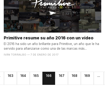
Primitive resume su año 2016 con un vídeo
El 2016 ha sido un año brillante para Primitive, un año que le ha
servido para afianzarse como una de las marcas más...
IVÁN TORRALBO
— 7 DE ENERO DE 2017
.
163
164
165
166
167
168
169
...