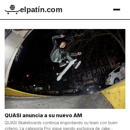
elpatín.com
QUASI anuncia a su nuevo AM
QUASI Skateboards continúa engordando su team con buen
criterio. La categoría Pro sigue siendo exclusiva de Jake...