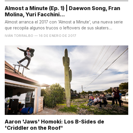
Almost a Minute (Ep. 1) | Daewon Song, Fran
Molina, Yuri Facchini...
Almost arranca el 2017 con 'Almost a Minute', una nueva serie
que recopila algunos trucos o leftovers de sus skaters....
IVÁN TORRALBO
— 16 DE ENERO DE 2017
Aaron 'Jaws' Homoki: Los B-Sides de
'Criddler on the Roof'