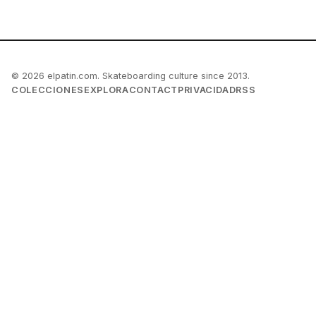
© 2026 elpatin.com. Skateboarding culture since 2013.
COLECCIONES
EXPLORA
CONTACT
PRIVACIDAD
RSS