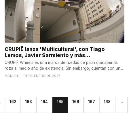
CRUPIÊ lanza 'Multicultural', con Tiago
Lemos, Javier Sarmiento y más...
CRUPIÊ Wheels es una marca de ruedas de patín que apenas
roza el medio año de existencia. Sin embargo, cuentan con un...
MANUEL
— 13 DE ENERO DE 2017
.
162
163
164
165
166
167
168
...