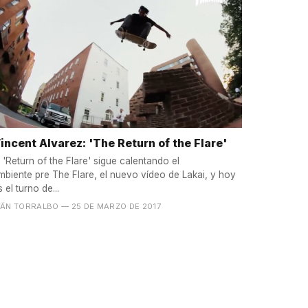
incent Alvarez: 'The Return of the Flare'
l 'Return of the Flare' sigue calentando el
mbiente pre The Flare, el nuevo vídeo de Lakai, y hoy
s el turno de...
VÁN TORRALBO
— 25 DE MARZO DE 2017