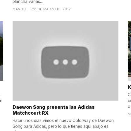
plancha varias...
MANUEL
— 28 DE MARZO DE 2017
K
o
C
un
c
Daewon Song presenta las Adidas
o
Matchcourt RX
M
Hace unos días vimos el nuevo Colorway de Daewon
Song para Adidas, pero lo que tienes aquí abajo es