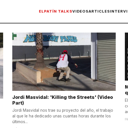
ELPATÍN TALKS
VIDEOS
ARTICLES
INTERV
M
q
Jordi Masvidal: 'Killing the Streets' (Video
E
Part)
c
Jordi Masvidal nos trae su proyecto del año, el trabajo
a
al que le ha dedicado unas cuantas horas durante los
I
últimos...