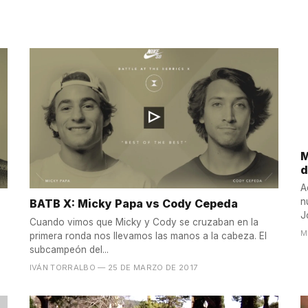
M
d
A
n
BATB X: Micky Papa vs Cody Cepeda
J
Cuando vimos que Micky y Cody se cruzaban en la
M
primera ronda nos llevamos las manos a la cabeza. El
subcampeón del...
IVÁN TORRALBO
— 25 DE MARZO DE 2017