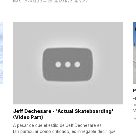
IVÁN TORRALBO
— 29 DE MARZO DE 2017
P
E
t
Jeff Dechesare - 'Actual Skateboarding'
M
(Video Part)
I
A pesar de que el estilo de Jeff Dechesare es
tan particular como criticado, es innegable decir que