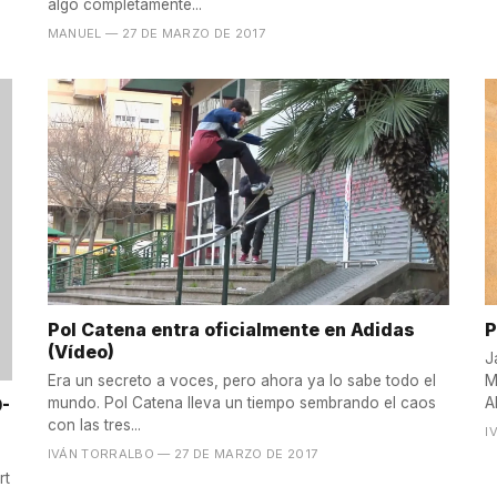
algo completamente...
MANUEL
— 27 DE MARZO DE 2017
Pol Catena entra oficialmente en Adidas
P
(Vídeo)
J
Era un secreto a voces, pero ahora ya lo sabe todo el
M
0-
mundo. Pol Catena lleva un tiempo sembrando el caos
A
con las tres...
I
IVÁN TORRALBO
— 27 DE MARZO DE 2017
rt