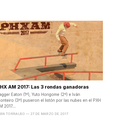
HX AM 2017: Las 3 rondas ganadoras
agger Eaton (1º), Yuto Horigome (2º) e Iván
onteiro (3º) pusieron el listón por las nubes en el PXH
M 2017....
VÁN TORRALBO
— 27 DE MARZO DE 2017