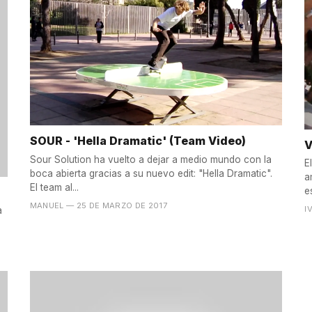
SOUR - 'Hella Dramatic' (Team Video)
V
Sour Solution ha vuelto a dejar a medio mundo con la
E
boca abierta gracias a su nuevo edit: "Hella Dramatic".
a
El team al...
e
MANUEL
— 25 DE MARZO DE 2017
I
a