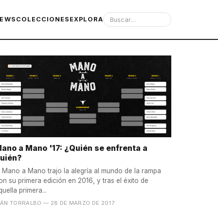
IEWS
COLECCIONES
EXPLORA
ano a Mano '17: ¿Quién se enfrenta a
uién?
l Mano a Mano trajo la alegría al mundo de la rampa
on su primera edición en 2016, y tras el éxito de
quella primera...
VÁN TORRALBO
— 28 DE MARZO DE 2017