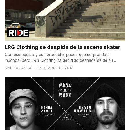
LRG Clothing se despide de la escena skater
Con ese equipo y ese producto, puede que sorprenda a
muchos, pero LRG Clothing ha decidido deshacerse de su
programa de...
IVÁN TORRALBO
— 14 DE ABRIL DE 2017