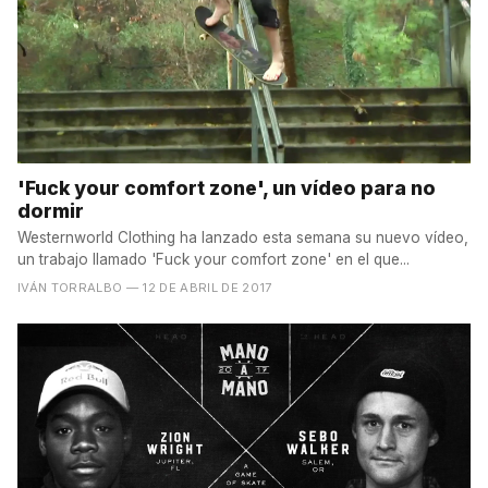
'Fuck your comfort zone', un vídeo para no
dormir
Westernworld Clothing ha lanzado esta semana su nuevo vídeo,
un trabajo llamado 'Fuck your comfort zone' en el que...
IVÁN TORRALBO
— 12 DE ABRIL DE 2017