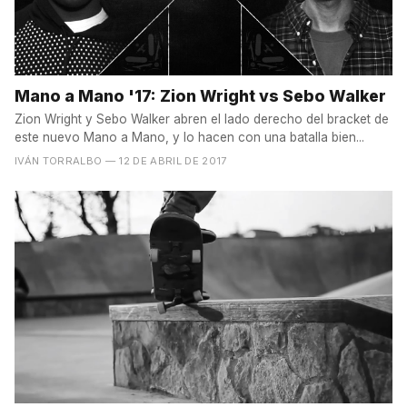
Mano a Mano '17: Zion Wright vs Sebo Walker
Zion Wright y Sebo Walker abren el lado derecho del bracket de
este nuevo Mano a Mano, y lo hacen con una batalla bien...
IVÁN TORRALBO
— 12 DE ABRIL DE 2017