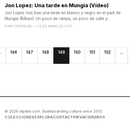
Jon Lopez: Una tarde en Mungia (Vídeo)
Jon Lopez nos trae una tarde en blanco y negro en el park de
Mungia (Bilbao). Un poco de rampa, un poco de calle y...
IVÁN TORRALBO
— 12 DE ABRIL DE 2017
..
146
147
148
149
150
151
152
...
© 2026 elpatin.com. Skateboarding culture since 2013.
COLECCIONES
EXPLORA
CONTACT
PRIVACIDAD
RSS