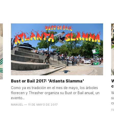
Bust or Bail 2017: 'Atlanta Slamma'
W
c
Como ya es tradición en el mes de mayo, los árboles
florecen y Thrasher organiza su Bust or Bail anual, un
W
evento...
s
c
MANUEL
— 11 DE MAYO DE 2017
I