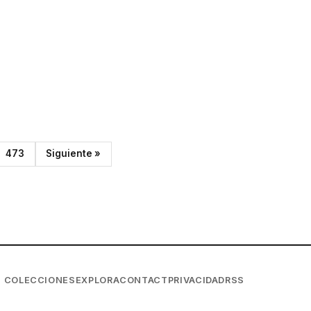
473
Siguiente »
COLECCIONES
EXPLORA
CONTACT
PRIVACIDAD
RSS