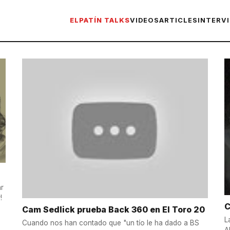
ELPATÍN TALKS
VIDEOS
ARTICLES
INTERV
ar
!
C
Cam Sedlick prueba Back 360 en El Toro 20
L
Cuando nos han contado que "un tío le ha dado a BS