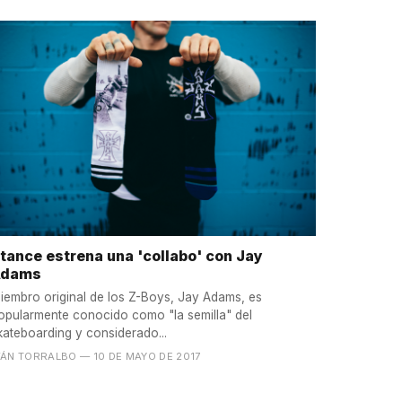
tance estrena una 'collabo' con Jay
Adams
iembro original de los Z-Boys, Jay Adams, es
opularmente conocido como "la semilla" del
kateboarding y considerado...
VÁN TORRALBO
— 10 DE MAYO DE 2017