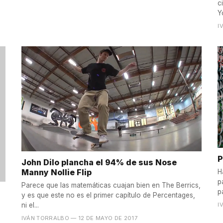
c
Y
I
P
John Dilo plancha el 94% de sus Nose
Manny Nollie Flip
H
p
Parece que las matemáticas cuajan bien en The Berrics,
p
y es que este no es el primer capítulo de Percentages,
I
ni el...
IVÁN TORRALBO
— 12 DE MAYO DE 2017