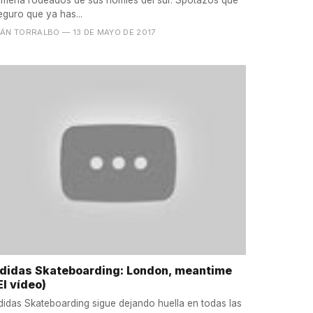
lmería rodeados de sus homies del sur. Spotazos que
eguro que ya has...
VÁN TORRALBO
— 13 DE MAYO DE 2017
didas Skateboarding: London, meantime
El vídeo)
didas Skateboarding sigue dejando huella en todas las