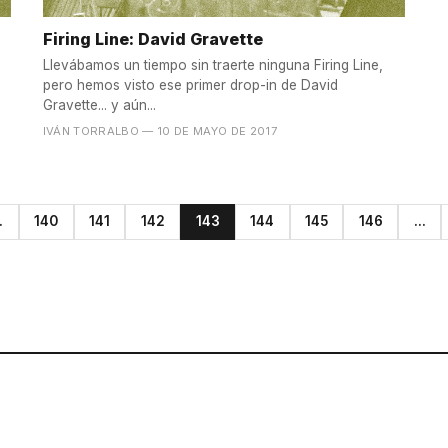
Firing Line: David Gravette
Llevábamos un tiempo sin traerte ninguna Firing Line,
pero hemos visto ese primer drop-in de David
Gravette... y aún...
IVÁN TORRALBO
— 10 DE MAYO DE 2017
.
140
141
142
143
144
145
146
...