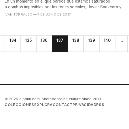
En un momento en el que parece que estamos saturados
a combos imposibles por las redes sociales, Javier Saavedra y...
IVÁN TORRALBO
— 7 DE JUNIO DE 2017
.
134
135
136
137
138
139
140
...
© 2026 elpatin.com. Skateboarding culture since 2013.
COLECCIONES
EXPLORA
CONTACT
PRIVACIDAD
RSS