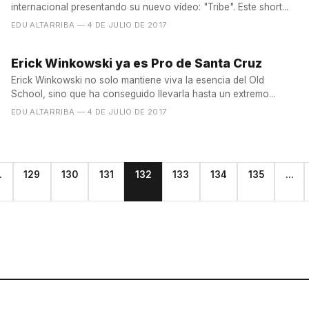
internacional presentando su nuevo vídeo: "Tribe". Este short...
EDU ALTARRIBA
— 4 DE JULIO DE 2017
Erick Winkowski ya es Pro de Santa Cruz
Erick Winkowski no solo mantiene viva la esencia del Old
School, sino que ha conseguido llevarla hasta un extremo...
EDU ALTARRIBA
— 4 DE JULIO DE 2017
.
129
130
131
132
133
134
135
...