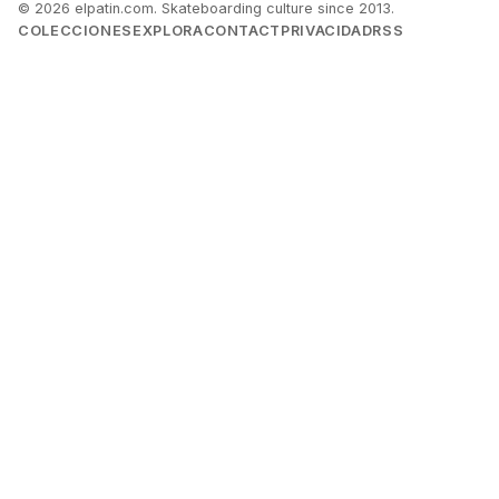
© 2026 elpatin.com. Skateboarding culture since 2013.
COLECCIONES
EXPLORA
CONTACT
PRIVACIDAD
RSS