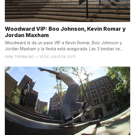
Woodward VIP: Boo Johnson, Kevin Romar y
Jordan Maxham
Woodward le da un pase VIP a Kevin Romar, Boo Johnson y
Jordan Maxham y la fiesta está asegurada. Las 3 bestias se...
IVÁN TORRALBO
— 10 DE JULIO DE 2017