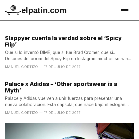
elpatín.com
Slappyer cuenta la verdad sobre el ‘Spicy
Flip’
Que si lo inventó DIME, que si fue Brad Cromer, que si…
Después del boom del Spicy Flip en Instagram muchos se han...
MANUEL CORTIZO
— 17 DE JULIO DE 2017
Palace x Adidas – ‘Other sportswear is a
Myth’
Palace y Adidas vuelven a unir fuerzas para presentar una
nueva colaboración. Esta cápsula, que nace bajo el eslogan
de...
MANUEL CORTIZO
— 17 DE JULIO DE 2017