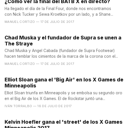
¿Cómo ver la final del BATB X en directo?
Ha llegado el día de la Final Four, donde nos encontramos
con Nick Tucker y Sewa Kroetkov por un lado, y a Shane...
MANUEL CORTIZO
— 17 DE JULIO DE 2017
Chad Muska y el fundador de Supra se unen a
The Straye
Chad Muska y Angel Cabada (fundador de Supra Footwear)
hacen temblar los cimientos de la marca de la corona con el...
MANUEL CORTIZO
— 17 DE JULIO DE 2017
Elliot Sloan gana el 'Big Air' en los X Games de
Minneapolis
Elliot Sloan triunfa en Minneapolis y se embolsa su segundo oro
en el Big Air de los X Games. El de Rockstar juntó una...
IVÁN TORRALBO
— 16 DE JULIO DE 2017
Kelvin Hoefler gana el 'street' de los X Games
Minneapolis 2017