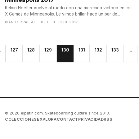
Kelvin Hoefler vuelve al ruedo con una merecida victoria en los
X Games de Minneapolis. Le vimos brillar hace un par de...
IVÁN TORRALBO
— 16 DE JULIO DE 2017
.
127
128
129
130
131
132
133
...
© 2026 elpatin.com. Skateboarding culture since 2013.
COLECCIONES
EXPLORA
CONTACT
PRIVACIDAD
RSS