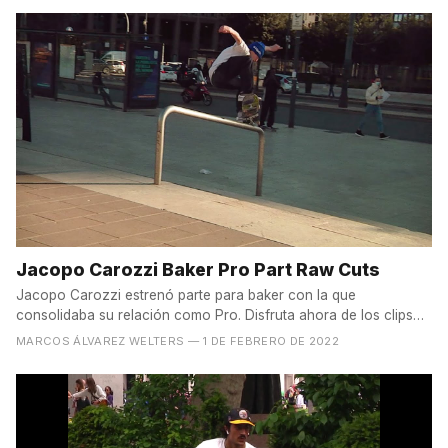
Jacopo Carozzi Baker Pro Part Raw Cuts
Jacopo Carozzi estrenó parte para baker con la que
consolidaba su relación como Pro. Disfruta ahora de los clips
en...
MARCOS ÁLVAREZ WELTERS
— 1 DE FEBRERO DE 2022