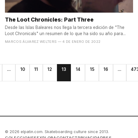
The Loot Chronicles: Part Three
Desde las Islas Baleares nos llega la tercera edición de "The
Loot Chronicals" un resumen de lo que ha sido su año para...
MARCOS ÁLVAREZ WELTERS
— 4 DE ENERO DE 2022
...
10
11
12
13
14
15
16
...
47
© 2026 elpatin.com. Skateboarding culture since 2013.
COLECCIONES
EXPLORA
CONTACT
PRIVACIDAD
RSS