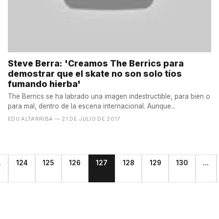
Steve Berra: 'Creamos The Berrics para
demostrar que el skate no son solo tíos
fumando hierba'
The Berrics se ha labrado una imagen indestructible, para bien o
para mal, dentro de la escena internacional. Aunque...
EDU ALTARRIBA
— 21 DE JULIO DE 2017
.
124
125
126
127
128
129
130
...