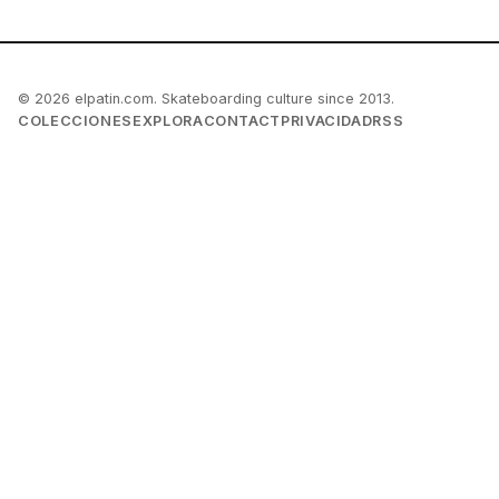
© 2026 elpatin.com. Skateboarding culture since 2013.
COLECCIONES
EXPLORA
CONTACT
PRIVACIDAD
RSS