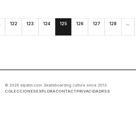
.
122
123
124
125
126
127
128
...
© 2026 elpatin.com. Skateboarding culture since 2013.
COLECCIONES
EXPLORA
CONTACT
PRIVACIDAD
RSS