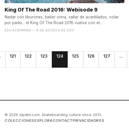
King Of The Road 2016: Webisode 9
Nadar con tiburones, beber orina, saltar de acantilados, volar
por parks... el King Of The Road 2016 vuelve con el...
EDU ALTARRIBA
— 9 DE AGOSTO DE 2017
.
121
122
123
124
125
126
127
...
© 2026 elpatin.com. Skateboarding culture since 2013.
COLECCIONES
EXPLORA
CONTACT
PRIVACIDAD
RSS