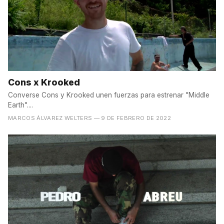
Cons x Krooked
Converse Cons y Krooked unen fuerzas para estrenar "Middle
Earth"....
MARCOS ÁLVAREZ WELTERS
— 9 DE FEBRERO DE 2022