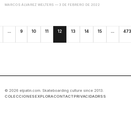
MARCOS ÁLVAREZ WELTERS
— 3 DE FEBRERO DE 2022
...
9
10
11
12
13
14
15
...
47
© 2026 elpatin.com. Skateboarding culture since 2013.
COLECCIONES
EXPLORA
CONTACT
PRIVACIDAD
RSS