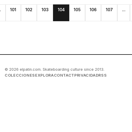
.
101
102
103
104
105
106
107
...
© 2026 elpatin.com. Skateboarding culture since 2013.
COLECCIONES
EXPLORA
CONTACT
PRIVACIDAD
RSS