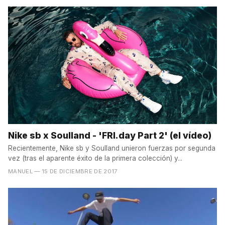
Nike sb x Soulland - 'FRI.day Part 2' (el vídeo)
Recientemente, Nike sb y Soulland unieron fuerzas por segunda
vez (tras el aparente éxito de la primera colección) y...
MANUEL
— 15 DE DICIEMBRE DE 2017