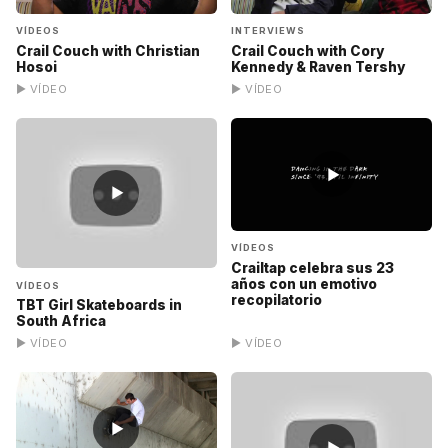
VÍDEOS
INTERVIEWS
Crail Couch with Christian
Crail Couch with Cory
Hosoi
Kennedy & Raven Tershy
▶ VÍDEO
▶ VÍDEO
▶
▶
VÍDEOS
Crailtap celebra sus 23
años con un emotivo
VÍDEOS
recopilatorio
TBT Girl Skateboards in
South Africa
▶ VÍDEO
▶ VÍDEO
▶
▶