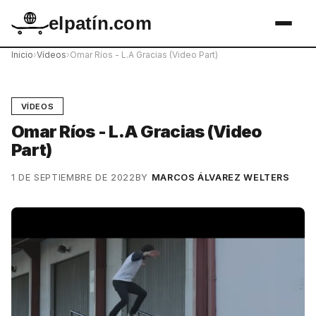
elpatín.com
Inicio
›
Vídeos
›
Omar Ríos - L.A Gracias (Video Part)
VÍDEOS
Omar Ríos - L.A Gracias (Video
Part)
1 DE SEPTIEMBRE DE 2022
BY
MARCOS ÁLVAREZ WELTERS