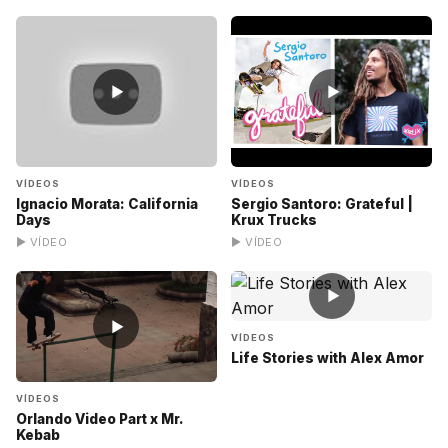
▶
▶
VÍDEOS
VÍDEOS
Ignacio Morata: California
Sergio Santoro: Grateful |
Days
Krux Trucks
▶ VÍDEO
▶ VÍDEO
▶
▶
VÍDEOS
Life Stories with Alex Amor
VÍDEOS
Orlando Video Part x Mr.
Kebab