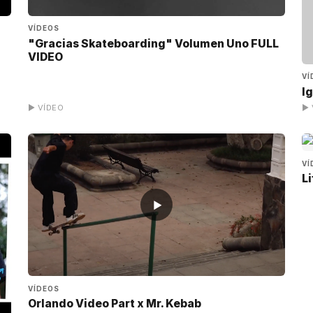
VÍDEOS
"Gracias Skateboarding" Volumen Uno FULL
VIDEO
VÍ
I
▶ VÍDEO
▶ 
VÍ
L
▶
VÍDEOS
Orlando Video Part x Mr. Kebab