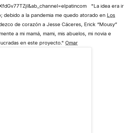
XfdGv77TZjI&ab_channel=elpatincom "La idea era ir
; debido a la pandemia me quedo atorado en
Los
adezco de corazón a Jesse Cáceres, Erick “Mousy”
amente a mi mamá, mami, mis abuelos, mi novia e
olucradas en este proyecto."
Omar