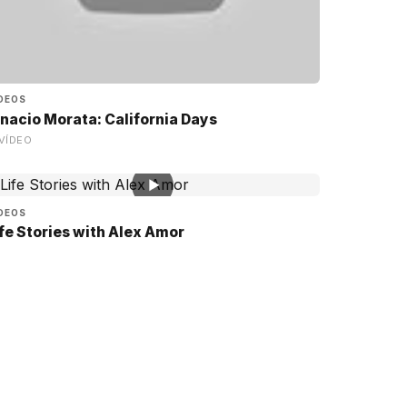
DEOS
gnacio Morata: California Days
VÍDEO
▶
DEOS
ife Stories with Alex Amor