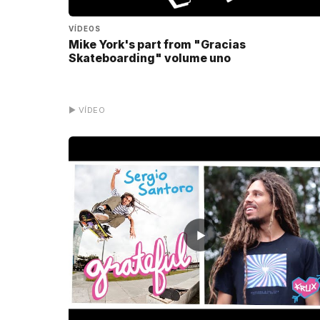
VÍDEOS
Mike York's part from "Gracias
Skateboarding" volume uno
▶ VÍDEO
▶