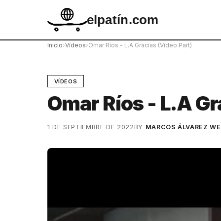
elpatín.com
Inicio
›
Vídeos
›
Omar Ríos - L.A Gracias (Video Part)
VÍDEOS
Omar Ríos - L.A Gr
1 DE SEPTIEMBRE DE 2022
BY
MARCOS ÁLVAREZ WE