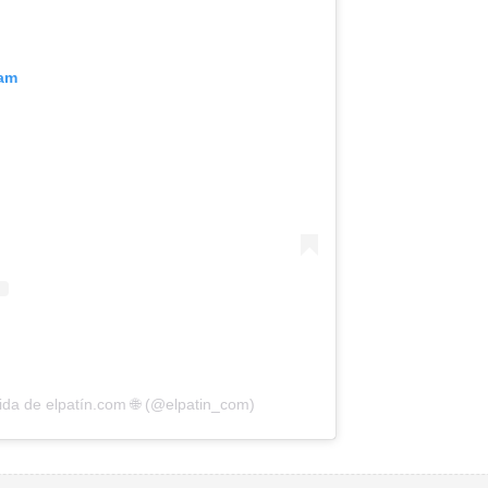
ram
da de elpatín.com 🌐 (@elpatin_com)