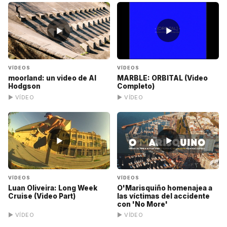
▶
▶
VÍDEOS
VÍDEOS
moorland: un video de Al
MARBLE: ORBITAL (Video
Hodgson
Completo)
▶ VÍDEO
▶ VÍDEO
▶
▶
VÍDEOS
VÍDEOS
Luan Oliveira: Long Week
O'Marisquiño homenajea a
Cruise (Video Part)
las víctimas del accidente
con 'No More'
▶ VÍDEO
▶ VÍDEO