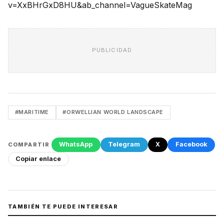
v=XxBHrGxD8HU&ab_channel=VagueSkateMag
PUBLICIDAD
#MARITIME
#ORWELLIAN WORLD LANDSCAPE
WhatsApp
Telegram
X
Facebook
COMPARTIR
Copiar enlace
TAMBIÉN TE PUEDE INTERESAR