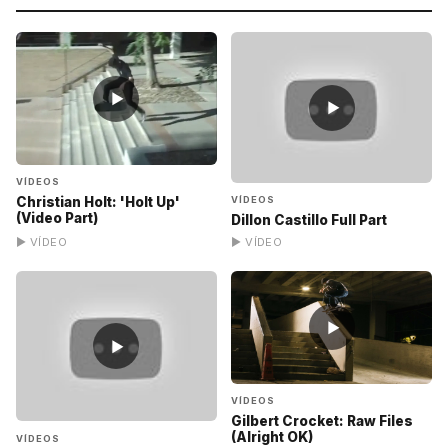
▶
▶
VÍDEOS
Christian Holt: 'Holt Up'
VÍDEOS
(Video Part)
Dillon Castillo Full Part
▶ VÍDEO
▶ VÍDEO
▶
▶
VÍDEOS
Gilbert Crocket: Raw Files
(Alright OK)
VÍDEOS