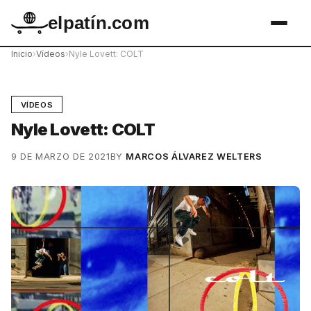
elpatín.com
Inicio
›
Vídeos
›
Nyle Lovett: COLT
VÍDEOS
Nyle Lovett: COLT
9 DE MARZO DE 2021
BY
MARCOS ÁLVAREZ WELTERS