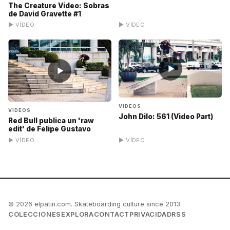
The Creature Video: Sobras
de David Gravette #1
▶ VÍDEO
▶ VÍDEO
▶
▶
VÍDEOS
VÍDEOS
John Dilo: 561 (Video Part)
Red Bull publica un 'raw
edit' de Felipe Gustavo
▶ VÍDEO
▶ VÍDEO
© 2026 elpatin.com. Skateboarding culture since 2013.
COLECCIONES
EXPLORA
CONTACT
PRIVACIDAD
RSS