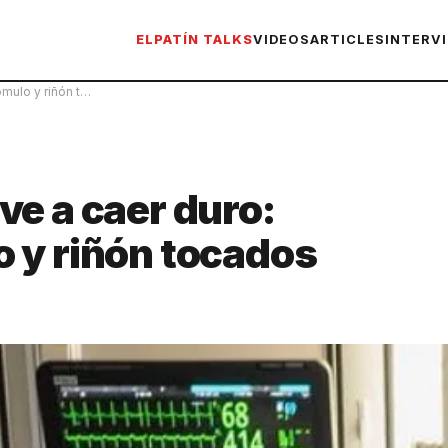
ELPATÍN TALKS
VIDEOS
ARTICLES
INTERV
ómulo y riñón t…
ve a caer duro:
 y riñón tocados