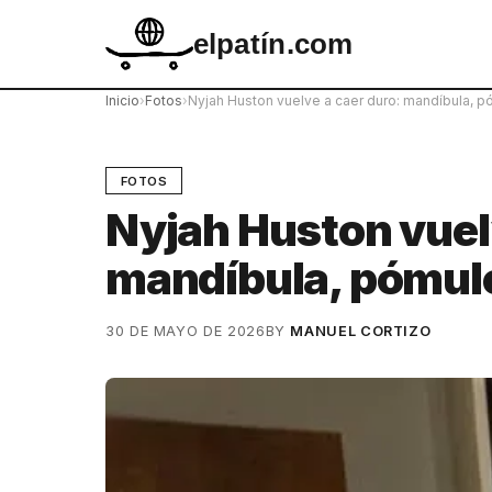
elpatín.com
Inicio
›
Fotos
›
Nyjah Huston vuelve a caer duro: mandíbula, p
FOTOS
Nyjah Huston vuel
mandíbula, pómulo
30 DE MAYO DE 2026
BY
MANUEL CORTIZO