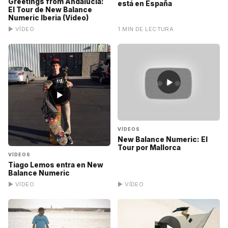
Greetings from Andalucía:
está en España
El Tour de New Balance
Numeric Iberia (Vídeo)
▶ VÍDEO
1 MIN DE LECTURA
▶
▶
VÍDEOS
New Balance Numeric: El
Tour por Mallorca
VÍDEOS
Tiago Lemos entra en New
Balance Numeric
▶ VÍDEO
▶ VÍDEO
▶