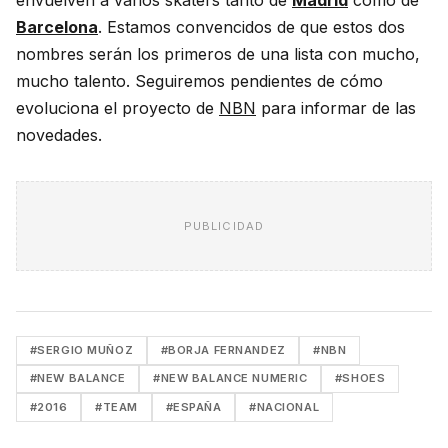
envuelven a varios skaters tanto de
Madrid
como de
Barcelona
. Estamos convencidos de que estos dos
nombres serán los primeros de una lista con mucho,
mucho talento. Seguiremos pendientes de cómo
evoluciona el proyecto de
NBN
para informar de las
novedades.
PUBLICIDAD
#SERGIO MUÑOZ
#BORJA FERNANDEZ
#NBN
#NEW BALANCE
#NEW BALANCE NUMERIC
#SHOES
#2016
#TEAM
#ESPAÑA
#NACIONAL