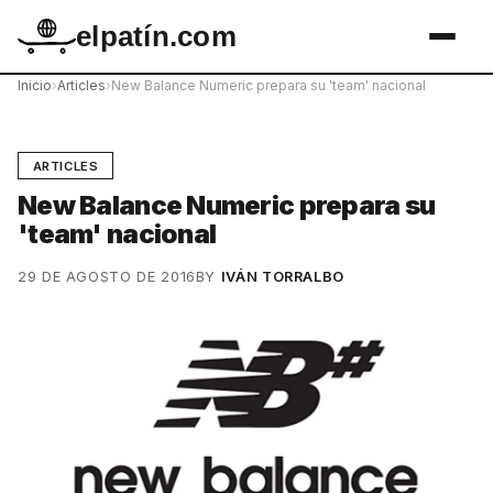
elpatín.com
Inicio
›
Articles
›
New Balance Numeric prepara su 'team' nacional
ARTICLES
New Balance Numeric prepara su
'team' nacional
29 DE AGOSTO DE 2016
BY
IVÁN TORRALBO