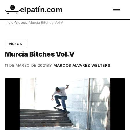
elpatín.com
Inicio
›
Vídeos
›
Murcia Bitches Vol.V
VÍDEOS
Murcia Bitches Vol.V
11 DE MARZO DE 2021
BY
MARCOS ÁLVAREZ WELTERS