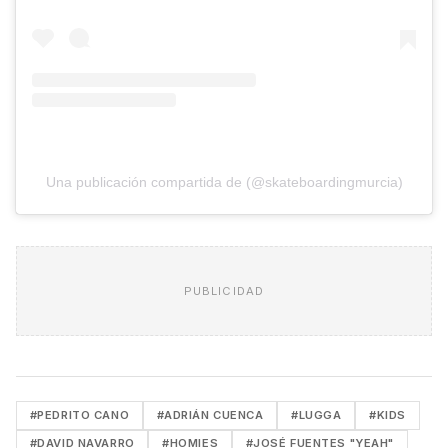
Una publicación compartida de (@skateboardingmurcia)
PUBLICIDAD
#PEDRITO CANO
#ADRIÁN CUENCA
#LUGGA
#KIDS
#DAVID NAVARRO
#HOMIES
#JOSÉ FUENTES "YEAH"