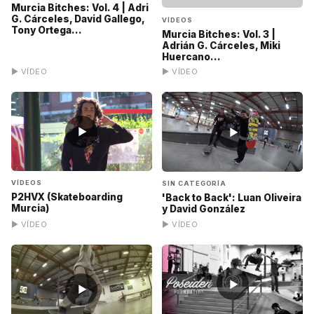
Murcia Bitches: Vol. 4 | Adri
G. Cárceles, David Gallego,
VÍDEOS
Tony Ortega...
Murcia Bitches: Vol. 3 |
Adrián G. Cárceles, Miki
Huercano...
▶ VÍDEO
▶ VÍDEO
▶
▶
VÍDEOS
SIN CATEGORÍA
P2HVX (Skateboarding
'Back to Back': Luan Oliveira
Murcia)
y David González
▶ VÍDEO
▶ VÍDEO
▶
▶