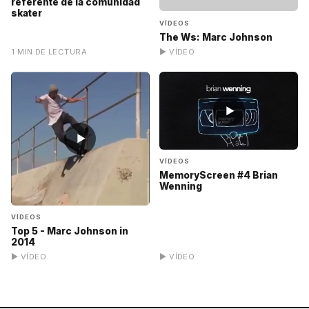
referente de la comunidad
skater
VÍDEOS
The Ws: Marc Johnson
1 MIN DE LECTURA
▶ VÍDEO
▶
▶
VÍDEOS
MemoryScreen #4 Brian
Wenning
VÍDEOS
Top 5 - Marc Johnson in
2014
▶ VÍDEO
▶ VÍDEO