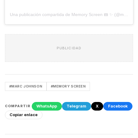
Una publicación compartida de Memory Screen 📼 ✨ (@memoryscreen)
PUBLICIDAD
#MARC JOHNSON
#MEMORY SCREEN
WhatsApp
Telegram
X
Facebook
COMPARTIR
Copiar enlace