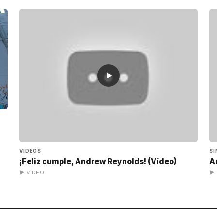
▶
VÍDEOS
SI
¡Feliz cumple, Andrew Reynolds! (Vídeo)
A
▶ VÍDEO
▶ 