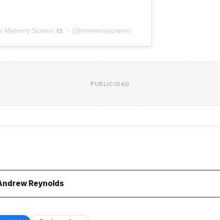
 de Memory Screen 📼 ✨ (@memoryscreen)
PUBLICIDAD
 Andrew Reynolds