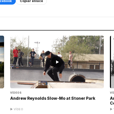
cebook
Copiar enlace
▶
VÍDEOS
VÍ
Andrew Reynolds Slow-Mo at Stoner Park
A
C
▶ VÍDEO
▶ 