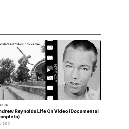
▶
DEOS
ndrew Reynolds Life On Video (Documental
ompleto)
VÍDEO