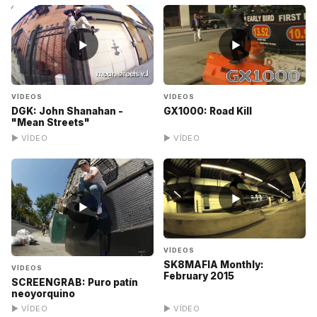
▶
▶
VÍDEOS
VÍDEOS
DGK: John Shanahan -
GX1000: Road Kill
"Mean Streets"
▶ VÍDEO
▶ VÍDEO
▶
▶
VÍDEOS
SK8MAFIA Monthly:
VÍDEOS
February 2015
SCREENGRAB: Puro patín
neoyorquino
▶ VÍDEO
▶ VÍDEO