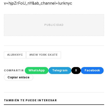
v=hjpZrFoU_nY&ab_channel=lurknyc
PUBLICIDAD
#LURKNYC
#NEW YORK SKATE
WhatsApp
Telegram
X
Facebook
COMPARTIR
Copiar enlace
TAMBIÉN TE PUEDE INTERESAR