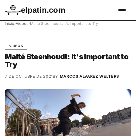
elpatín.com
Inicio
›
Vídeos
›
Maité Steenhoudt: It's Important to Try
VÍDEOS
Maité Steenhoudt: It's Important to
Try
7 DE OCTUBRE DE 2021
BY
MARCOS ÁLVAREZ WELTERS