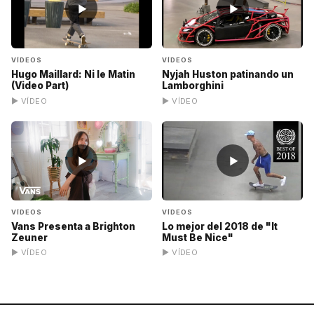
▶
▶
VÍDEOS
VÍDEOS
Hugo Maillard: Ni le Matin
Nyjah Huston patinando un
(Video Part)
Lamborghini
▶ VÍDEO
▶ VÍDEO
▶
▶
VÍDEOS
VÍDEOS
Vans Presenta a Brighton
Lo mejor del 2018 de "It
Zeuner
Must Be Nice"
▶ VÍDEO
▶ VÍDEO