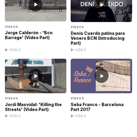
▶
▶
VÍDEOS
VÍDEOS
Jorge Calderón - 'Bcn
Denís Cuerdo patina para
Barrage' (Video Part)
Venero BCN (Introducing
Part)
▶ VÍDEO
▶ VÍDEO
▶
▶
VÍDEOS
VÍDEOS
Jordi Masvidal: 'Killing the
Seba Franco - Barcelona
Streets' (Video Part)
Part 2017
▶ VÍDEO
▶ VÍDEO