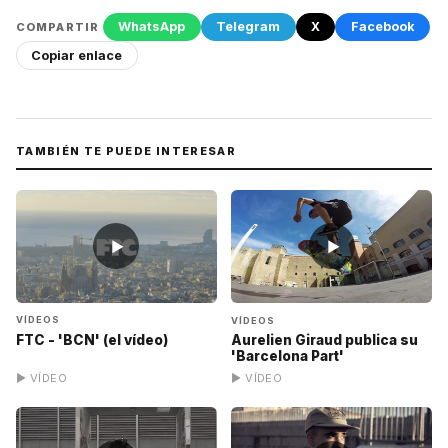
WhatsApp
Telegram
X
Facebook
COMPARTIR
Copiar enlace
TAMBIÉN TE PUEDE INTERESAR
▶
▶
VÍDEOS
VÍDEOS
FTC - 'BCN' (el vídeo)
Aurelien Giraud publica su
'Barcelona Part'
▶ VÍDEO
▶ VÍDEO