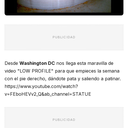
PUBLICIDAD
Desde
Washington DC
nos llega esta maravilla de
video "LOW PROFILE" para que empieces la semana
con el pie derecho, dándote pata y saliendo a patinar.
https://www.youtube.com/watch?
v=FEboHEVv2_Q&ab_channel=STATUE
PUBLICIDAD