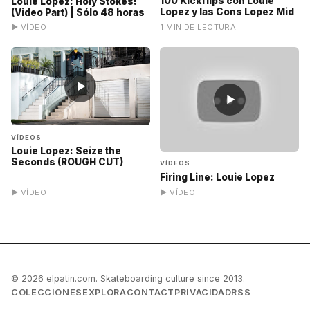
100 Kickflips con Louie
Louie Lopez: Holy Stokes!
Lopez y las Cons Lopez Mid
(Video Part) | Sólo 48 horas
▶ VÍDEO
1 MIN DE LECTURA
▶
▶
VÍDEOS
Louie Lopez: Seize the
Seconds (ROUGH CUT)
VÍDEOS
Firing Line: Louie Lopez
▶ VÍDEO
▶ VÍDEO
© 2026 elpatin.com. Skateboarding culture since 2013.
COLECCIONES
EXPLORA
CONTACT
PRIVACIDAD
RSS