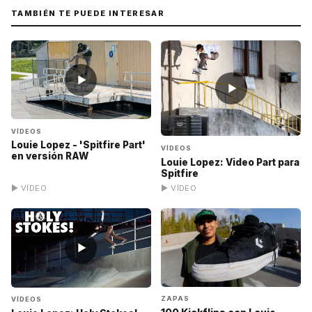
TAMBIÉN TE PUEDE INTERESAR
▶
▶
VÍDEOS
Louie Lopez - 'Spitfire Part'
VÍDEOS
en versión RAW
Louie Lopez: Video Part para
Spitfire
▶ VÍDEO
▶ VÍDEO
▶
ZAPAS
VÍDEOS