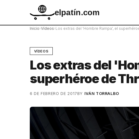
elpatín.com
Inicio
›
Vídeos
›
Los extras del 'Hombre Rampa', el superhéro
VÍDEOS
Los extras del 'Ho
superhéroe de Th
6 DE FEBRERO DE 2017
BY
IVÁN TORRALBO