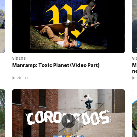
▶
VÍDEOS
VÍ
Manramp: Toxic Planet (Video Part)
M
n
▶ VÍDEO
▶ 
▶