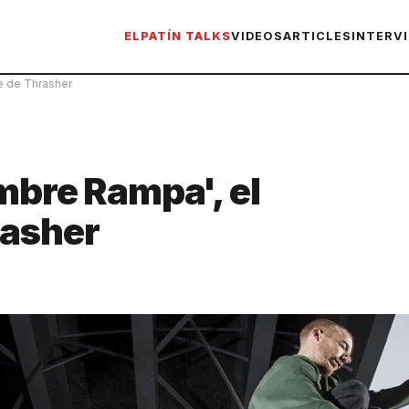
ELPATÍN TALKS
VIDEOS
ARTICLES
INTERV
e de Thrasher
mbre Rampa', el
rasher