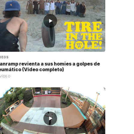
▶
DEOS
anramp revienta a sus homies a golpes de
eumático (Vídeo completo)
VÍDEO
▶