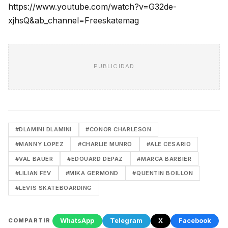
https://www.youtube.com/watch?v=G32de-
xjhsQ&ab_channel=Freeskatemag
PUBLICIDAD
#DLAMINI DLAMINI
#CONOR CHARLESON
#MANNY LOPEZ
#CHARLIE MUNRO
#ALE CESARIO
#VAL BAUER
#EDOUARD DEPAZ
#MARCA BARBIER
#LILIAN FEV
#MIKA GERMOND
#QUENTIN BOILLON
#LEVIS SKATEBOARDING
WhatsApp
Telegram
X
Facebook
COMPARTIR