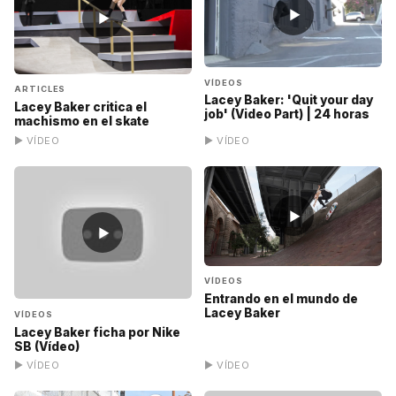
▶
▶
VÍDEOS
ARTICLES
Lacey Baker: 'Quit your day
Lacey Baker critica el
job' (Video Part) | 24 horas
machismo en el skate
▶ VÍDEO
▶ VÍDEO
▶
▶
VÍDEOS
Entrando en el mundo de
Lacey Baker
VÍDEOS
Lacey Baker ficha por Nike
SB (Vídeo)
▶ VÍDEO
▶ VÍDEO