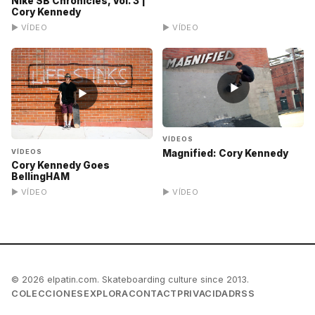
Nike SB Chronicles, Vol. 3 |
Cory Kennedy
▶ VÍDEO
▶ VÍDEO
▶
▶
VÍDEOS
VÍDEOS
Magnified: Cory Kennedy
Cory Kennedy Goes
BellingHAM
▶ VÍDEO
▶ VÍDEO
© 2026 elpatin.com. Skateboarding culture since 2013.
COLECCIONES
EXPLORA
CONTACT
PRIVACIDAD
RSS