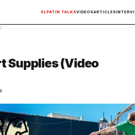
ELPATÍN TALKS
VIDEOS
ARTICLES
INTERV
)
t Supplies (Video
S