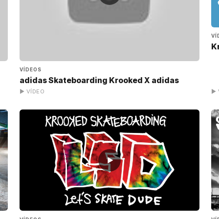
VÍ
K
VÍDEOS
adidas Skateboarding Krooked X adidas
▶ VÍDEO
▶ 
▶