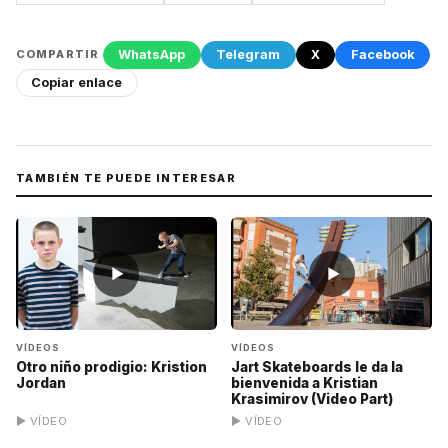
WhatsApp
Telegram
X
Facebook
COMPARTIR
Copiar enlace
TAMBIÉN TE PUEDE INTERESAR
▶
▶
VÍDEOS
VÍDEOS
Otro niño prodigio: Kristion
Jart Skateboards le da la
Jordan
bienvenida a Kristian
Krasimirov (Video Part)
▶ VÍDEO
▶ VÍDEO